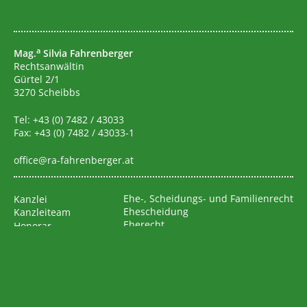
a
Mag.
Silvia Fahrenberger
Rechtsanwältin
Gürtel 2/1
3270 Scheibbs
Tel:
+43 (0) 7482 / 43033
Fax: +43 (0) 7482 / 43033-1
office@ra-fahrenberger.at
Ehe-, Scheidungs- und Familienrecht
Kanzlei
Ehescheidung
Kanzleiteam
Eherecht
Honorar
Kinder
Kontakt
Adoption
Internationale Kindesentführung
Lebensgemeinschaften
Opfervertretung
Inkassowesen/Exekutionsrecht